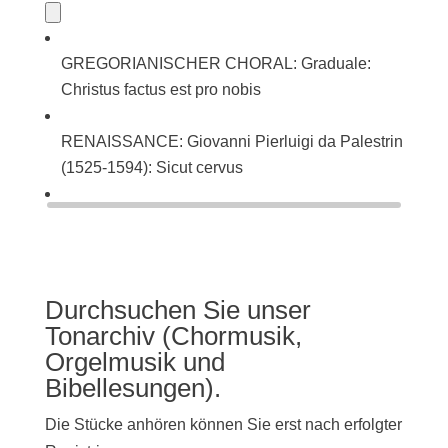
GREGORIANISCHER CHORAL: Graduale:
Christus factus est pro nobis
RENAISSANCE: Giovanni Pierluigi da Palestrina
(1525-1594): Sicut cervus
BAROCK: Johann Sebastian Bach (1685-1750):
Singet dem Herrn ein neues Lied (BWV 225)
Durchsuchen Sie unser
Tonarchiv (Chormusik,
Orgelmusik und
Bibellesungen).
Die Stücke anhören können Sie erst nach erfolgter