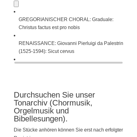
GREGORIANISCHER CHORAL: Graduale:
Christus factus est pro nobis
RENAISSANCE: Giovanni Pierluigi da Palestrina
(1525-1594): Sicut cervus
BAROCK: Johann Sebastian Bach (1685-1750):
Singet dem Herrn ein neues Lied (BWV 225)
Durchsuchen Sie unser
Tonarchiv (Chormusik,
Orgelmusik und
Bibellesungen).
Die Stücke anhören können Sie erst nach erfolgter