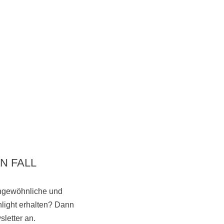
N FALL
ungewöhnliche und
light erhalten? Dann
Vorbeikommen
letter an.