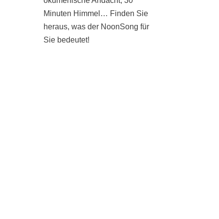
ökumenische Andacht, 30
Minuten Himmel… Finden Sie
heraus, was der NoonSong für
Sie bedeutet!
SAMSTAGS UM 12 UHR IN
DER KIRCHE AM
HOHENZOLLERNPLATZ