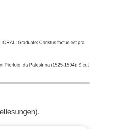
L: Graduale: Christus factus est pro
ierluigi da Palestrina (1525-1594): Sicut
an Bach (1685-1750): Singet dem Herrn ein
ellesungen).