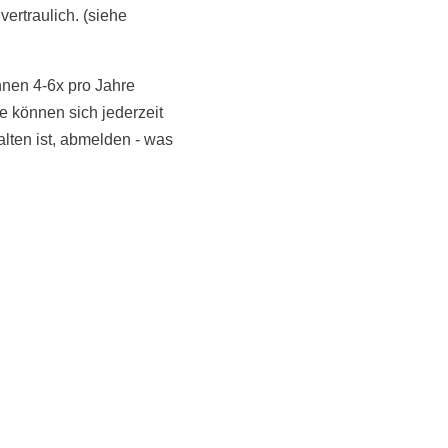
vertraulich. (siehe
hnen 4-6x pro Jahre
 können sich jederzeit
NoonSong hören
alten ist, abmelden - was
Tonarchiv
LiveStream