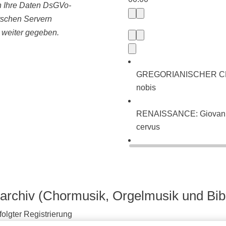
ln Ihre Daten DsGVo-
tschen Servern
e weiter gegeben.
GREGORIANISCHER CHORA
nobis
RENAISSANCE: Giovanni P
cervus
BAROCK: Johann Sebasti
neues Lied (BWV 225)
archiv (Chormusik, Orgelmusik und Bib
olgter Registrierung