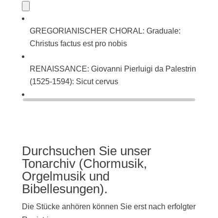
GREGORIANISCHER CHORAL: Graduale:
Christus factus est pro nobis
RENAISSANCE: Giovanni Pierluigi da Palestrina
(1525-1594): Sicut cervus
BAROCK: Johann Sebastian Bach (1685-1750):
Singet dem Herrn ein neues Lied (BWV 225)
Durchsuchen Sie unser
Tonarchiv (Chormusik,
Orgelmusik und
Bibellesungen).
Die Stücke anhören können Sie erst nach erfolgter