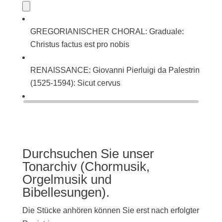
GREGORIANISCHER CHORAL: Graduale:
Christus factus est pro nobis
RENAISSANCE: Giovanni Pierluigi da Palestrina
(1525-1594): Sicut cervus
BAROCK: Johann Sebastian Bach (1685-1750):
Singet dem Herrn ein neues Lied (BWV 225)
Durchsuchen Sie unser
Tonarchiv (Chormusik,
Orgelmusik und
Bibellesungen).
Die Stücke anhören können Sie erst nach erfolgter