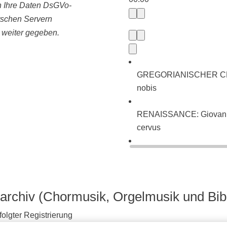
ln Ihre Daten DsGVo-
tschen Servern
e weiter gegeben.
GREGORIANISCHER CHORA
nobis
RENAISSANCE: Giovanni P
cervus
BAROCK: Johann Sebasti
neues Lied (BWV 225)
archiv (Chormusik, Orgelmusik und Bib
olgter Registrierung