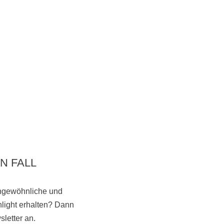
N FALL
ungewöhnliche und
light erhalten? Dann
Vorbeikommen
letter an.