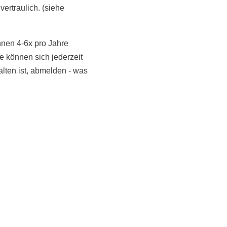
vertraulich. (siehe
hnen 4-6x pro Jahre
 können sich jederzeit
NoonSong hören
alten ist, abmelden - was
Tonarchiv
LiveStream