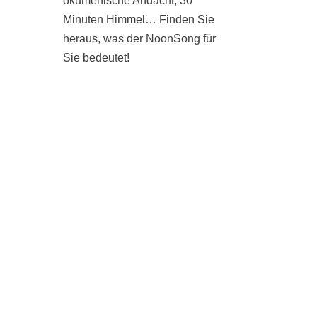
ökumenische Andacht, 30
Minuten Himmel… Finden Sie
heraus, was der NoonSong für
Sie bedeutet!
SAMSTAGS UM 12 UHR IN
DER KIRCHE AM
HOHENZOLLERNPLATZ