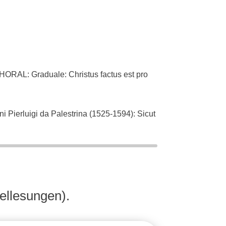
L: Graduale: Christus factus est pro
ierluigi da Palestrina (1525-1594): Sicut
an Bach (1685-1750): Singet dem Herrn ein
ellesungen).