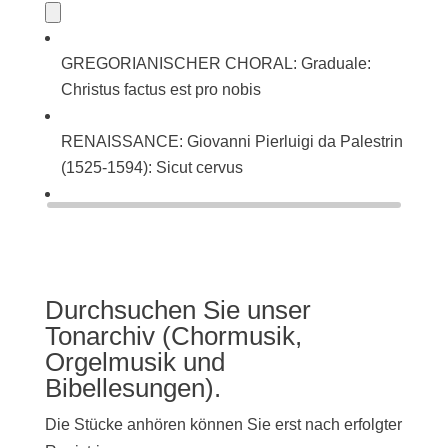
GREGORIANISCHER CHORAL: Graduale:
Christus factus est pro nobis
RENAISSANCE: Giovanni Pierluigi da Palestrina
(1525-1594): Sicut cervus
BAROCK: Johann Sebastian Bach (1685-1750):
Singet dem Herrn ein neues Lied (BWV 225)
Durchsuchen Sie unser
Tonarchiv (Chormusik,
Orgelmusik und
Bibellesungen).
Die Stücke anhören können Sie erst nach erfolgter