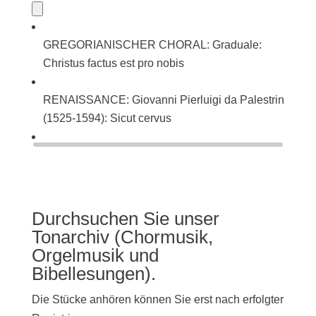
GREGORIANISCHER CHORAL: Graduale:
Christus factus est pro nobis
RENAISSANCE: Giovanni Pierluigi da Palestrina
(1525-1594): Sicut cervus
BAROCK: Johann Sebastian Bach (1685-1750):
Singet dem Herrn ein neues Lied (BWV 225)
Durchsuchen Sie unser
Tonarchiv (Chormusik,
Orgelmusik und
Bibellesungen).
Die Stücke anhören können Sie erst nach erfolgter