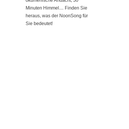
ökumenische Andacht, 30
Minuten Himmel… Finden Sie
heraus, was der NoonSong für
Sie bedeutet!
SAMSTAGS UM 12 UHR IN
DER KIRCHE AM
HOHENZOLLERNPLATZ