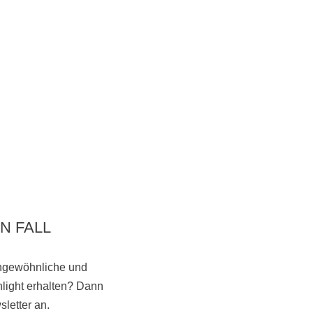
N FALL
ungewöhnliche und
light erhalten? Dann
Vorbeikommen
letter an.