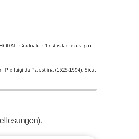
L: Graduale: Christus factus est pro
ierluigi da Palestrina (1525-1594): Sicut
an Bach (1685-1750): Singet dem Herrn ein
ellesungen).