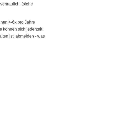
vertraulich. (siehe
hnen 4-6x pro Jahre
 können sich jederzeit
NoonSong hören
alten ist, abmelden - was
Tonarchiv
LiveStream