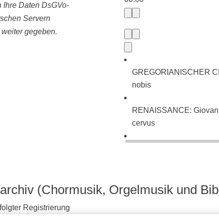
ln Ihre Daten DsGVo-
tschen Servern
e weiter gegeben.
GREGORIANISCHER CHORA
nobis
RENAISSANCE: Giovanni P
cervus
BAROCK: Johann Sebasti
neues Lied (BWV 225)
archiv (Chormusik, Orgelmusik und Bib
olgter Registrierung