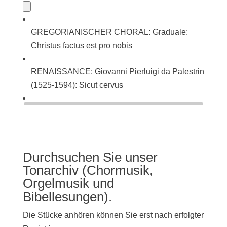
GREGORIANISCHER CHORAL: Graduale:
Christus factus est pro nobis
RENAISSANCE: Giovanni Pierluigi da Palestrina
(1525-1594): Sicut cervus
BAROCK: Johann Sebastian Bach (1685-1750):
Singet dem Herrn ein neues Lied (BWV 225)
Durchsuchen Sie unser
Tonarchiv (Chormusik,
Orgelmusik und
Bibellesungen).
Die Stücke anhören können Sie erst nach erfolgter