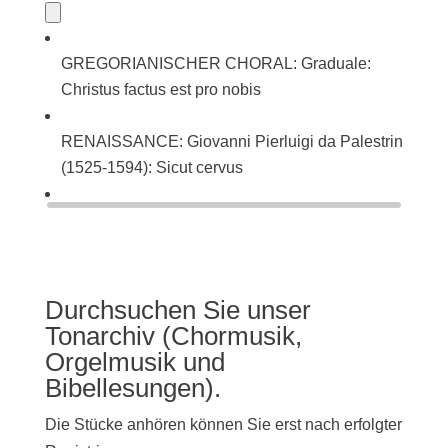
GREGORIANISCHER CHORAL: Graduale:
Christus factus est pro nobis
RENAISSANCE: Giovanni Pierluigi da Palestrina
(1525-1594): Sicut cervus
BAROCK: Johann Sebastian Bach (1685-1750):
Singet dem Herrn ein neues Lied (BWV 225)
Durchsuchen Sie unser
Tonarchiv (Chormusik,
Orgelmusik und
Bibellesungen).
Die Stücke anhören können Sie erst nach erfolgter