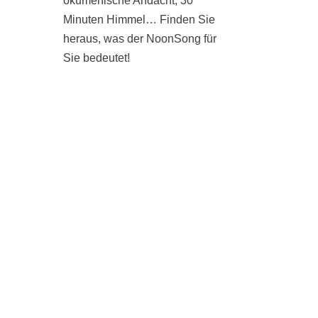
ökumenische Andacht, 30
Minuten Himmel… Finden Sie
heraus, was der NoonSong für
Sie bedeutet!
SAMSTAGS UM 12 UHR IN
DER KIRCHE AM
HOHENZOLLERNPLATZ