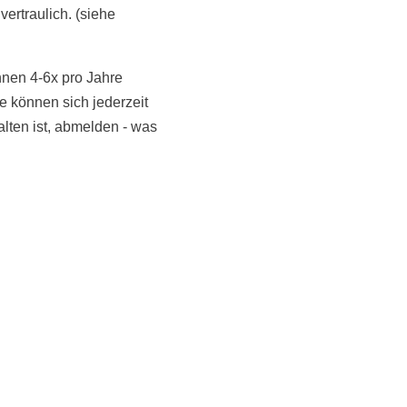
vertraulich. (siehe
hnen 4-6x pro Jahre
 können sich jederzeit
NoonSong hören
alten ist, abmelden - was
Tonarchiv
LiveStream