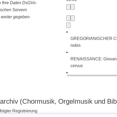
ln Ihre Daten DsGVo-
tschen Servern
e weiter gegeben.
GREGORIANISCHER CHORA
nobis
RENAISSANCE: Giovanni P
cervus
BAROCK: Johann Sebasti
neues Lied (BWV 225)
archiv (Chormusik, Orgelmusik und Bib
olgter Registrierung