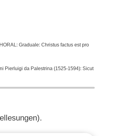
L: Graduale: Christus factus est pro
ierluigi da Palestrina (1525-1594): Sicut
an Bach (1685-1750): Singet dem Herrn ein
ellesungen).