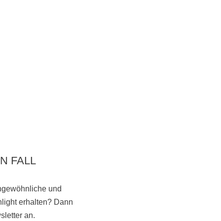
N FALL
ungewöhnliche und
light erhalten? Dann
Vorbeikommen
letter an.