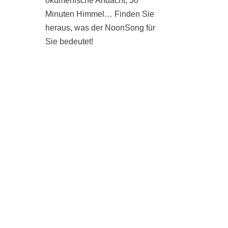
ökumenische Andacht, 30
Minuten Himmel… Finden Sie
heraus, was der NoonSong für
Sie bedeutet!
SAMSTAGS UM 12 UHR IN
DER KIRCHE AM
HOHENZOLLERNPLATZ