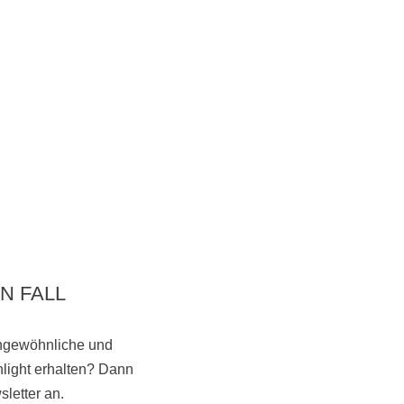
N FALL
ungewöhnliche und
light erhalten? Dann
Vorbeikommen
letter an.