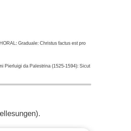
L: Graduale: Christus factus est pro
ierluigi da Palestrina (1525-1594): Sicut
an Bach (1685-1750): Singet dem Herrn ein
ellesungen).