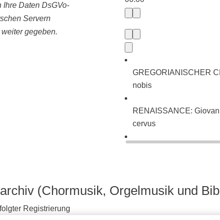
ln Ihre Daten DsGVo-
tschen Servern
e weiter gegeben.
GREGORIANISCHER CHORA
nobis
RENAISSANCE: Giovanni P
cervus
BAROCK: Johann Sebasti
neues Lied (BWV 225)
archiv (Chormusik, Orgelmusik und Bib
olgter Registrierung