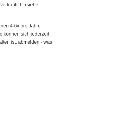
vertraulich. (siehe
hnen 4-6x pro Jahre
 können sich jederzeit
NoonSong hören
alten ist, abmelden - was
Tonarchiv
LiveStream