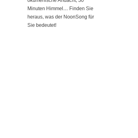
ökumenische Andacht, 30
Minuten Himmel… Finden Sie
heraus, was der NoonSong für
Sie bedeutet!
SAMSTAGS UM 12 UHR IN
DER KIRCHE AM
HOHENZOLLERNPLATZ