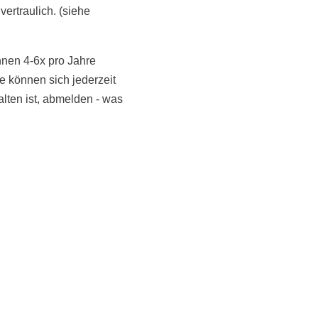
vertraulich. (siehe
hnen 4-6x pro Jahre
 können sich jederzeit
NoonSong hören
alten ist, abmelden - was
Tonarchiv
LiveStream