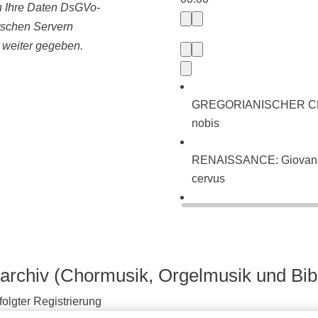
ln Ihre Daten DsGVo-
tschen Servern
e weiter gegeben.
GREGORIANISCHER CHORA
nobis
RENAISSANCE: Giovanni P
cervus
BAROCK: Johann Sebasti
neues Lied (BWV 225)
archiv (Chormusik, Orgelmusik und Bib
olgter Registrierung