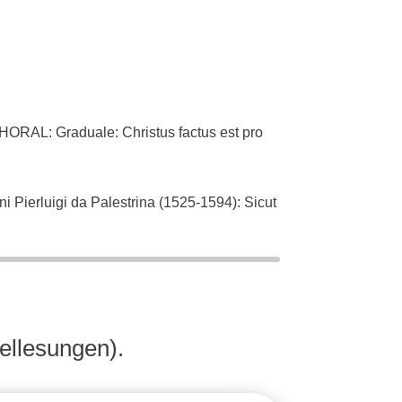
L: Graduale: Christus factus est pro
ierluigi da Palestrina (1525-1594): Sicut
an Bach (1685-1750): Singet dem Herrn ein
ellesungen).