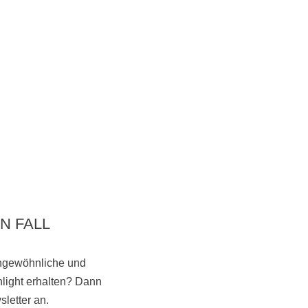
N FALL
ungewöhnliche und
light erhalten? Dann
Vorbeikommen
letter an.