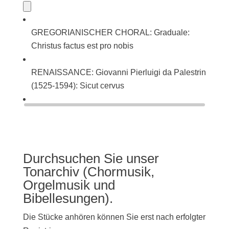
GREGORIANISCHER CHORAL: Graduale:
Christus factus est pro nobis
RENAISSANCE: Giovanni Pierluigi da Palestrina
(1525-1594): Sicut cervus
BAROCK: Johann Sebastian Bach (1685-1750):
Singet dem Herrn ein neues Lied (BWV 225)
Durchsuchen Sie unser
Tonarchiv (Chormusik,
Orgelmusik und
Bibellesungen).
Die Stücke anhören können Sie erst nach erfolgter