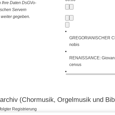
ln Ihre Daten DsGVo-
tschen Servern
e weiter gegeben.
GREGORIANISCHER CHORA
nobis
RENAISSANCE: Giovanni P
cervus
BAROCK: Johann Sebasti
neues Lied (BWV 225)
archiv (Chormusik, Orgelmusik und Bib
olgter Registrierung