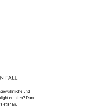
N FALL
ungewöhnliche und
light erhalten? Dann
Vorbeikommen
letter an.