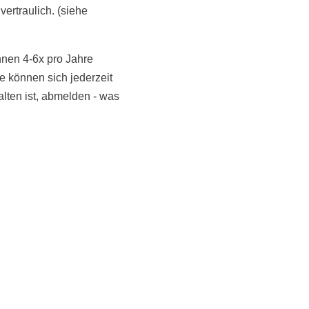
vertraulich. (siehe
hnen 4-6x pro Jahre
 können sich jederzeit
NoonSong hören
alten ist, abmelden - was
Tonarchiv
LiveStream