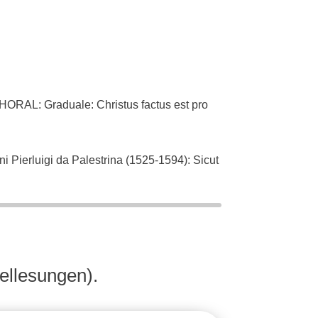
L: Graduale: Christus factus est pro
ierluigi da Palestrina (1525-1594): Sicut
an Bach (1685-1750): Singet dem Herrn ein
ellesungen).