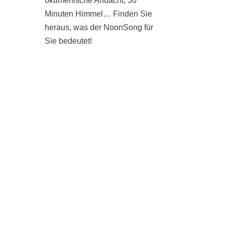
ökumenische Andacht, 30
Minuten Himmel… Finden Sie
heraus, was der NoonSong für
Sie bedeutet!
SAMSTAGS UM 12 UHR IN
DER KIRCHE AM
HOHENZOLLERNPLATZ