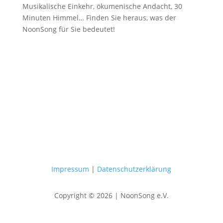
Musikalische Einkehr, ökumenische Andacht, 30
Minuten Himmel… Finden Sie heraus, was der
NoonSong für Sie bedeutet!
Samstags um 12 Uhr in der Kirche
am Hohenzollernplatz
Impressum
|
Datenschutzerklärung
Copyright © 2026 | NoonSong e.V.