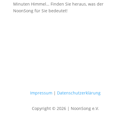
Minuten Himmel… Finden Sie heraus, was der
NoonSong für Sie bedeutet!
Samstags um 12 Uhr in der Kirche
am Hohenzollernplatz
Impressum
|
Datenschutzerklärung
Copyright © 2026 | NoonSong e.V.