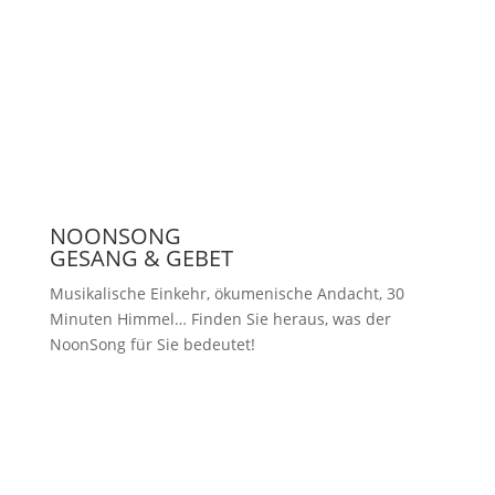
Presse
NOONSONG
GESANG & GEBET
Musikalische Einkehr, ökumenische Andacht, 30
Minuten Himmel… Finden Sie heraus, was der
NoonSong für Sie bedeutet!
Samstags um 12 Uhr in der Kirche
am Hohenzollernplatz