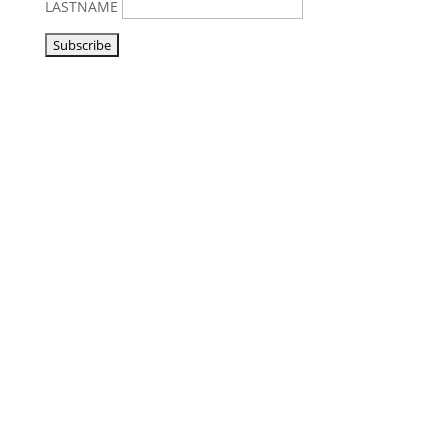
LASTNAME
Vorbeikommen
NoonSong hören