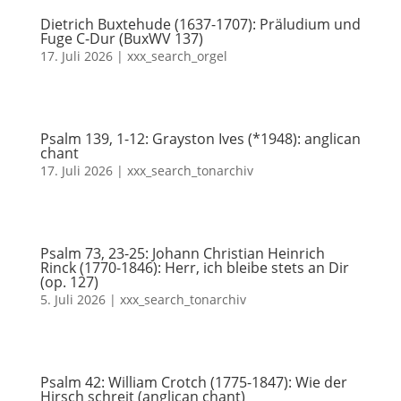
Dietrich Buxtehude (1637-1707): Präludium und
Fuge C-Dur (BuxWV 137)
17. Juli 2026
|
xxx_search_orgel
Psalm 139, 1-12: Grayston Ives (*1948): anglican
chant
17. Juli 2026
|
xxx_search_tonarchiv
Psalm 73, 23-25: Johann Christian Heinrich
Rinck (1770-1846): Herr, ich bleibe stets an Dir
(op. 127)
5. Juli 2026
|
xxx_search_tonarchiv
Psalm 42: William Crotch (1775-1847): Wie der
Hirsch schreit (anglican chant)