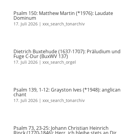
Psalm 150: Matthew Martin (*1976): Laudate
Dominum
17. Juli 2026
|
xxx_search_tonarchiv
Dietrich Buxtehude (1637-1707): Präludium und
Fuge C-Dur (BuxWV 137)
17. Juli 2026
|
xxx_search_orgel
Psalm 139, 1-12: Grayston Ives (*1948): anglican
chant
17. Juli 2026
|
xxx_search_tonarchiv
Psalm 73, 23-25: Johann Christian Heinrich
Rinck (1770-1846): Herr, ich bleibe stets an Dir