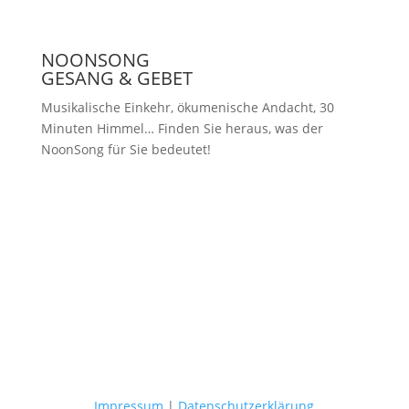
NOONSONG
GESANG & GEBET
Musikalische Einkehr, ökumenische Andacht, 30
Minuten Himmel… Finden Sie heraus, was der
NoonSong für Sie bedeutet!
Samstags um 12 Uhr in der Kirche
am Hohenzollernplatz
Impressum
|
Datenschutzerklärung