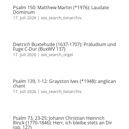
Psalm 150: Matthew Martin (*1976): Laudate
Dominum
17. Juli 2026
|
xxx_search_tonarchiv
Dietrich Buxtehude (1637-1707): Präludium und
Fuge C-Dur (BuxWV 137)
17. Juli 2026
|
xxx_search_orgel
Psalm 139, 1-12: Grayston Ives (*1948): anglican
chant
17. Juli 2026
|
xxx_search_tonarchiv
Psalm 73, 23-25: Johann Christian Heinrich
Rinck (1770-1846): Herr, ich bleibe stets an Dir
(op. 127)