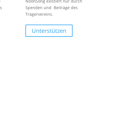
i
NoonSong existiert nur durch
s
Spenden und Beiträge des
Trägervereins.
Unterstützen