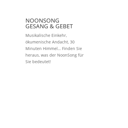
NOONSONG
GESANG & GEBET
Musikalische Einkehr,
ökumenische Andacht, 30
Minuten Himmel… Finden Sie
heraus, was der NoonSong für
Sie bedeutet!
Samstags um 12 Uhr
in der Kirche am
Hohenzollernplatz