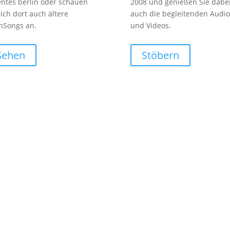
entes berlin oder schauen
2008 und genießen Sie dabe
sich dort auch ältere
auch die begleitenden Audio
nSongs an.
und Videos.
Sehen
Stöbern