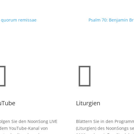
i quorum remissae
Psalm 70: Benjamin Br


uTube
Liturgien
olgen Sie den NoonSong LIVE
Blättern Sie in den Program
 dem YouTube-Kanal von
(Liturgien) des NoonSongs se