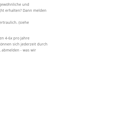
ngewöhnliche und
ight erhalten? Dann melden
.
Vorbeikommen
rtraulich. (siehe
en 4-6x pro Jahre
önnen sich jederzeit durch
t, abmelden - was wir
NoonSong hören
Tonarchiv