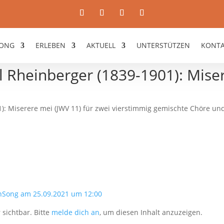
ONG
ERLEBEN
AKTUELL
UNTERSTÜTZEN
KONT
l Rheinberger (1839-1901): Mise
1): Miserere mei (JWV 11) für zwei vierstimmig gemischte Chöre un
nSong am 25.09.2021 um 12:00
 sichtbar. Bitte
melde dich an
, um diesen Inhalt anzuzeigen.