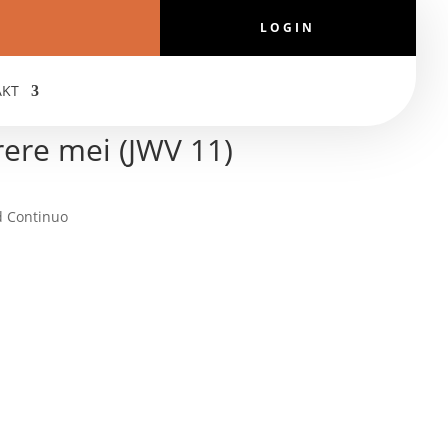
LOGIN
AKT
rere mei (JWV 11)
d Continuo