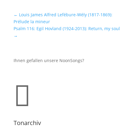
←
Louis James Alfred Lefébure-Wély (1817-1869):
Prélude la mineur
Psalm 116: Egil Hovland (1924-2013): Return, my soul
→
Ihnen gefallen unsere NoonSongs?

Tonarchiv