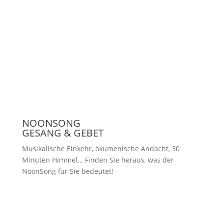
Presse
NOONSONG
GESANG & GEBET
Musikalische Einkehr, ökumenische Andacht, 30
Minuten Himmel… Finden Sie heraus, was der
NoonSong für Sie bedeutet!
Samstags um 12 Uhr in der Kirche
am Hohenzollernplatz