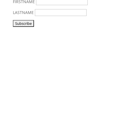
FIRSTNAME
LASTNAME
Vorbeikommen
NoonSong hören