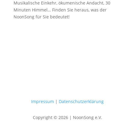
Musikalische Einkehr, ökumenische Andacht, 30
Minuten Himmel… Finden Sie heraus, was der
NoonSong für Sie bedeutet!
Samstags um 12 Uhr in der Kirche
am Hohenzollernplatz
Impressum
|
Datenschutzerklärung
Copyright © 2026 | NoonSong e.V.