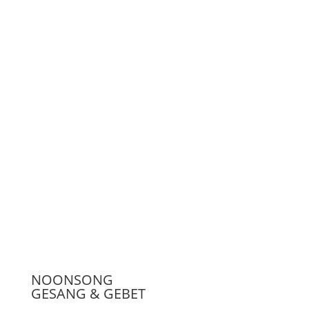
LiveStream
Unterstützen
Presse
NOONSONG
GESANG & GEBET