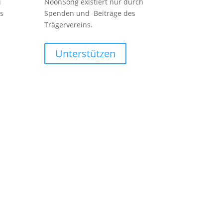
i
NoonSong existiert nur durch
s
Spenden und Beiträge des
Trägervereins.
Unterstützen