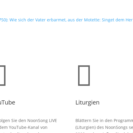
50): Wie sich der Vater erbarmet, aus der Motette: Singet dem He


uTube
Liturgien
olgen Sie den NoonSong LIVE
Blättern Sie in den Program
 dem YouTube-Kanal von
(Liturgien) des NoonSongs se