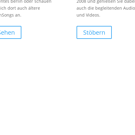
entes berlin oder schauen
2008 und genießen Sie dabe
sich dort auch ältere
auch die begleitenden Audio
nSongs an.
und Videos.
Sehen
Stöbern