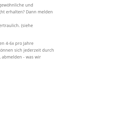
ngewöhnliche und
ight erhalten? Dann melden
.
Vorbeikommen
rtraulich. (siehe
en 4-6x pro Jahre
önnen sich jederzeit durch
t, abmelden - was wir
NoonSong hören
Tonarchiv