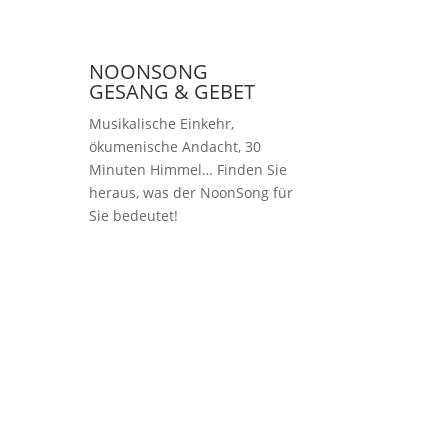
NOONSONG
GESANG & GEBET
Musikalische Einkehr,
ökumenische Andacht, 30
Minuten Himmel… Finden Sie
heraus, was der NoonSong für
Sie bedeutet!
Samstags um 12 Uhr
in der Kirche am
Hohenzollernplatz