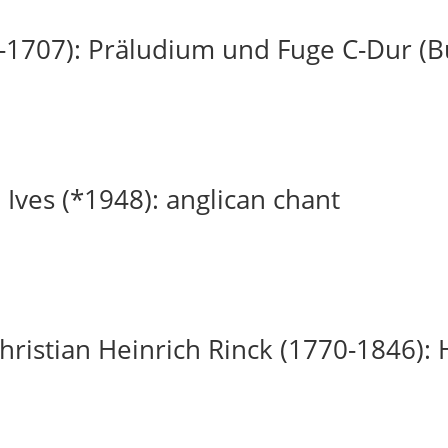
-1707): Präludium und Fuge C-Dur (
 Ives (*1948): anglican chant
ristian Heinrich Rinck (1770-1846): H