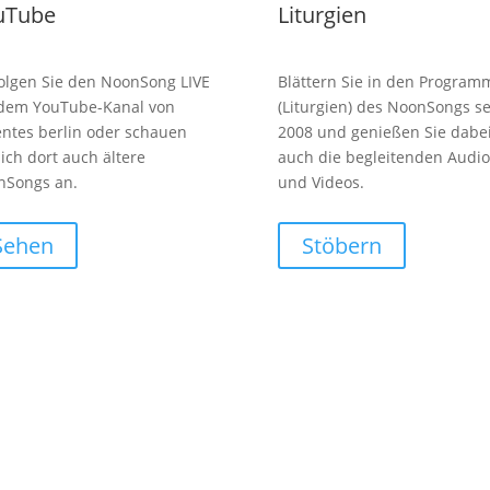
uTube
Liturgien
olgen Sie den NoonSong LIVE
Blättern Sie in den Program
 dem YouTube-Kanal von
(Liturgien) des NoonSongs se
entes berlin oder schauen
2008 und genießen Sie dabe
sich dort auch ältere
auch die begleitenden Audio
nSongs an.
und Videos.
Sehen
Stöbern