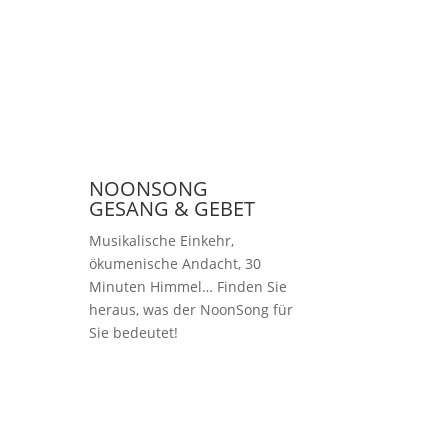
NOONSONG
GESANG & GEBET
Musikalische Einkehr,
ökumenische Andacht, 30
Minuten Himmel… Finden Sie
heraus, was der NoonSong für
Sie bedeutet!
Samstags um 12 Uhr
in der Kirche am