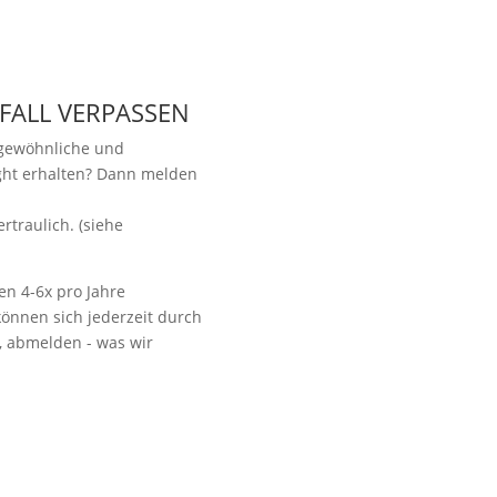
 FALL VERPASSEN
ngewöhnliche und
ight erhalten? Dann melden
.
Vorbeikommen
rtraulich. (siehe
en 4-6x pro Jahre
önnen sich jederzeit durch
t, abmelden - was wir
NoonSong hören