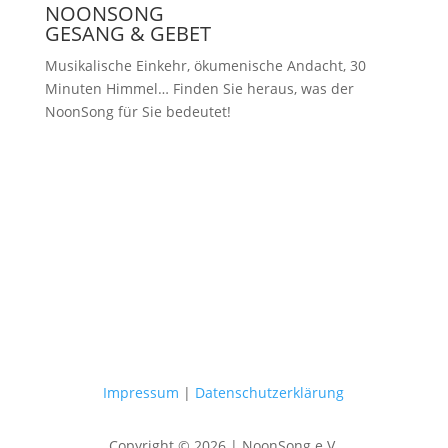
NOONSONG
GESANG & GEBET
Musikalische Einkehr, ökumenische Andacht, 30
Minuten Himmel… Finden Sie heraus, was der
NoonSong für Sie bedeutet!
Samstags um 12 Uhr in der Kirche
am Hohenzollernplatz
Impressum
|
Datenschutzerklärung
Copyright © 2026 | NoonSong e.V.