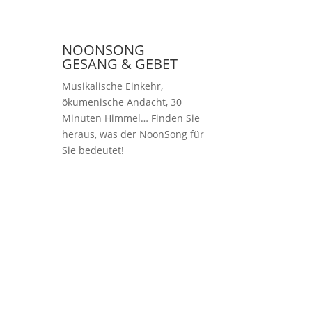
NOONSONG
GESANG & GEBET
Musikalische Einkehr,
ökumenische Andacht, 30
Minuten Himmel… Finden Sie
heraus, was der NoonSong für
Sie bedeutet!
Samstags um 12 Uhr
in der Kirche am
Hohenzollernplatz