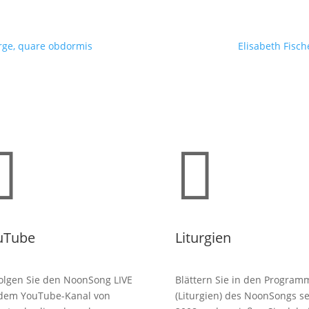
urge, quare obdormis
Elisabeth Fisch


uTube
Liturgien
olgen Sie den NoonSong LIVE
Blättern Sie in den Program
 dem YouTube-Kanal von
(Liturgien) des NoonSongs se