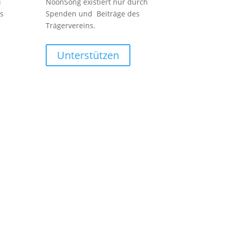
i
NoonSong existiert nur durch
s
Spenden und Beiträge des
Trägervereins.
Unterstützen