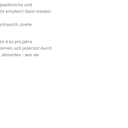
ngewöhnliche und
ight erhalten? Dann melden
.
Vorbeikommen
rtraulich. (siehe
en 4-6x pro Jahre
önnen sich jederzeit durch
t, abmelden - was wir
NoonSong hören
Tonarchiv