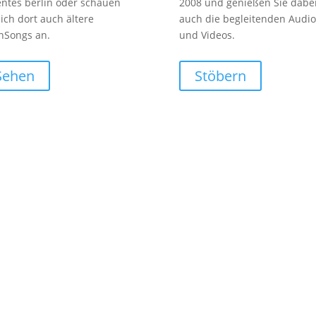
entes berlin oder schauen
2008 und genießen Sie dabe
sich dort auch ältere
auch die begleitenden Audio
nSongs an.
und Videos.
Sehen
Stöbern