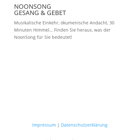
NOONSONG
GESANG & GEBET
Musikalische Einkehr, ökumenische Andacht, 30
Minuten Himmel… Finden Sie heraus, was der
NoonSong für Sie bedeutet!
Samstags um 12 Uhr in der Kirche
am Hohenzollernplatz
Impressum
|
Datenschutzerklärung