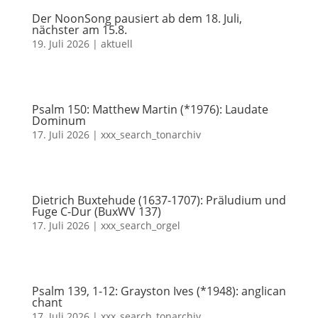
Der NoonSong pausiert ab dem 18. Juli,
nächster am 15.8.
19. Juli 2026
|
aktuell
Psalm 150: Matthew Martin (*1976): Laudate
Dominum
17. Juli 2026
|
xxx_search_tonarchiv
Dietrich Buxtehude (1637-1707): Präludium und
Fuge C-Dur (BuxWV 137)
17. Juli 2026
|
xxx_search_orgel
Psalm 139, 1-12: Grayston Ives (*1948): anglican
chant
17. Juli 2026
|
xxx_search_tonarchiv