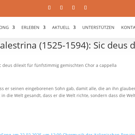
ONG
ERLEBEN
AKTUELL
UNTERSTÜTZEN
KONT
alestrina (1525-1594): Sic deus d
Sic deus dilexit für fünfstimmig gemischten Chor a cappella
dass er seinen eingeborenen Sohn gab, damit alle, die an ihn glaub
in die Welt gesandt, dass er die Welt richte, sondern dass die Wel
nSong am 22.02.2025 um 12:00 Chormusik der italienischen Renai