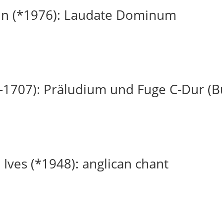
in (*1976): Laudate Dominum
-1707): Präludium und Fuge C-Dur (
 Ives (*1948): anglican chant