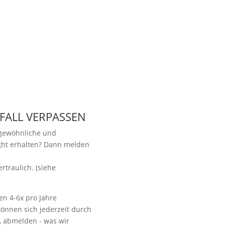
 FALL VERPASSEN
ngewöhnliche und
ight erhalten? Dann melden
.
Vorbeikommen
rtraulich. (siehe
en 4-6x pro Jahre
önnen sich jederzeit durch
t, abmelden - was wir