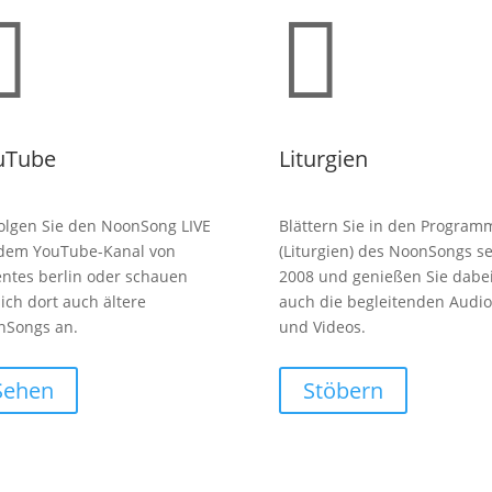


uTube
Liturgien
olgen Sie den NoonSong LIVE
Blättern Sie in den Program
 dem YouTube-Kanal von
(Liturgien) des NoonSongs se
entes berlin oder schauen
2008 und genießen Sie dabe
sich dort auch ältere
auch die begleitenden Audio
nSongs an.
und Videos.
Sehen
Stöbern