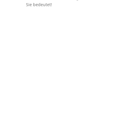
Sie bedeutet!
Samstags um 12 Uhr
in der Kirche am
Hohenzollernplatz