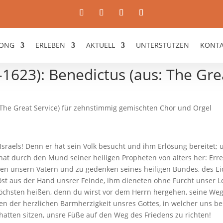
ONG
ERLEBEN
AKTUELL
UNTERSTÜTZEN
KONT
-1623): Benedictus (aus: The Gre
: The Great Service) für zehnstimmig gemischten Chor und Orgel
Israels! Denn er hat sein Volk besucht und ihm Erlösung bereitet; 
 hat durch den Mund seiner heiligen Propheten von alters her: Er
eigen unsern Vätern und zu gedenken seines heiligen Bundes, des 
löst aus der Hand unsrer Feinde, ihm dieneten ohne Furcht unser Le
Höchsten heißen, denn du wirst vor dem Herrn hergehen, seine Weg
en der herzlichen Barmherzigkeit unsres Gottes, in welcher uns b
hatten sitzen, unsre Füße auf den Weg des Friedens zu richten!