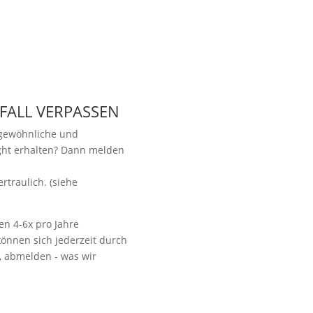
 FALL VERPASSEN
ngewöhnliche und
ight erhalten? Dann melden
.
Vorbeikommen
rtraulich. (siehe
en 4-6x pro Jahre
önnen sich jederzeit durch
t, abmelden - was wir
NoonSong hören