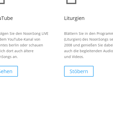
uTube
Liturgien
olgen Sie den NoonSong LIVE
Blättern Sie in den Program
 dem YouTube-Kanal von
(Liturgien) des NoonSongs se
entes berlin oder schauen
2008 und genießen Sie dabe
sich dort auch ältere
auch die begleitenden Audio
nSongs an.
und Videos.
Sehen
Stöbern