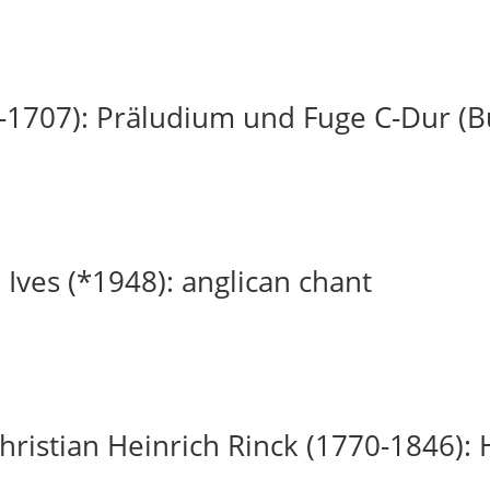
-1707): Präludium und Fuge C-Dur (
 Ives (*1948): anglican chant
ristian Heinrich Rinck (1770-1846): H