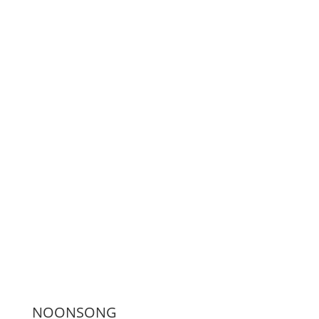
LiveStream
Unterstützen
Presse
NOONSONG