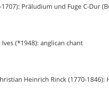
-1707): Präludium und Fuge C-Dur (
 Ives (*1948): anglican chant
ristian Heinrich Rinck (1770-1846): H