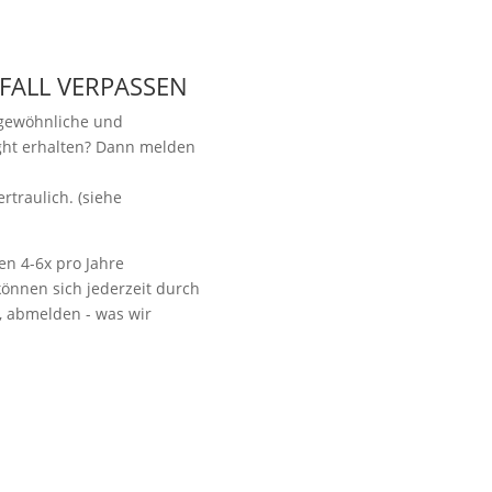
 FALL VERPASSEN
ngewöhnliche und
ight erhalten? Dann melden
.
Vorbeikommen
rtraulich. (siehe
en 4-6x pro Jahre
önnen sich jederzeit durch
t, abmelden - was wir
NoonSong hören