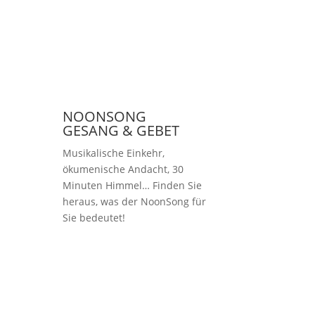
NOONSONG
GESANG & GEBET
Musikalische Einkehr,
ökumenische Andacht, 30
Minuten Himmel… Finden Sie
heraus, was der NoonSong für
Sie bedeutet!
Samstags um 12 Uhr
in der Kirche am
Hohenzollernplatz