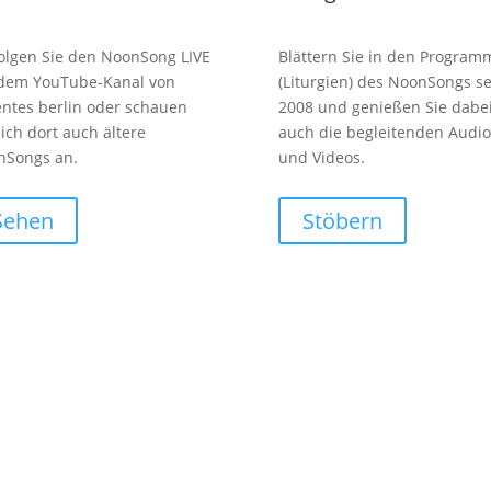
olgen Sie den NoonSong LIVE
Blättern Sie in den Program
 dem YouTube-Kanal von
(Liturgien) des NoonSongs se
entes berlin oder schauen
2008 und genießen Sie dabe
sich dort auch ältere
auch die begleitenden Audio
nSongs an.
und Videos.
Sehen
Stöbern