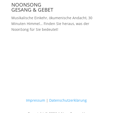
NOONSONG
GESANG & GEBET
Musikalische Einkehr, ökumenische Andacht, 30
Minuten Himmel… Finden Sie heraus, was der
NoonSong für Sie bedeutet!
Samstags um 12 Uhr in der Kirche
am Hohenzollernplatz
Impressum
|
Datenschutzerklärung