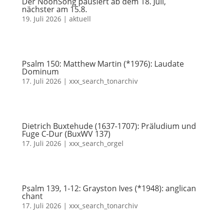
Der NoonSong pausiert ab dem 18. Juli,
nächster am 15.8.
19. Juli 2026
|
aktuell
Psalm 150: Matthew Martin (*1976): Laudate
Dominum
17. Juli 2026
|
xxx_search_tonarchiv
Dietrich Buxtehude (1637-1707): Präludium und
Fuge C-Dur (BuxWV 137)
17. Juli 2026
|
xxx_search_orgel
Psalm 139, 1-12: Grayston Ives (*1948): anglican
chant
17. Juli 2026
|
xxx_search_tonarchiv