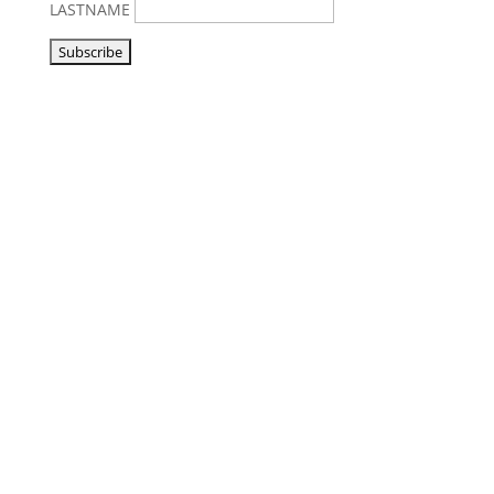
LASTNAME
Vorbeikommen
NoonSong hören