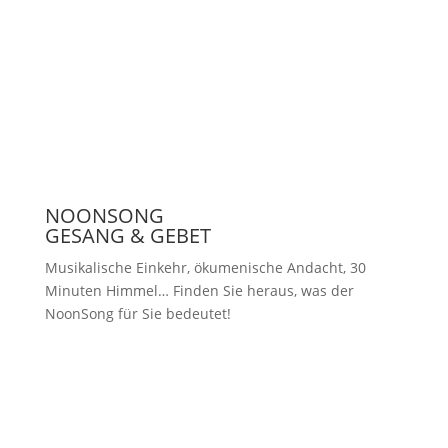
Presse
NOONSONG
GESANG & GEBET
Musikalische Einkehr, ökumenische Andacht, 30
Minuten Himmel… Finden Sie heraus, was der
NoonSong für Sie bedeutet!
Samstags um 12 Uhr in der Kirche
am Hohenzollernplatz