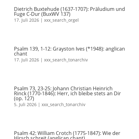
Dietrich Buxtehude (1637-1707): Präludium und
Fuge C-Dur (BuxWV 137)
17. Juli 2026
|
xxx_search_orgel
Psalm 139, 1-12: Grayston Ives (*1948): anglican
chant
17. Juli 2026
|
xxx_search_tonarchiv
Psalm 73, 23-25: Johann Christian Heinrich
Rinck (1770-1846): Herr, ich bleibe stets an Dir
(op. 127)
5. Juli 2026
|
xxx_search_tonarchiv
Psalm 42: William Crotch (1775-1847): Wie der
Hirsch schreit (anglican chant)