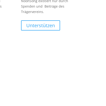
i
NoonSong existiert nur durch
s
Spenden und Beiträge des
Trägervereins.
Unterstützen