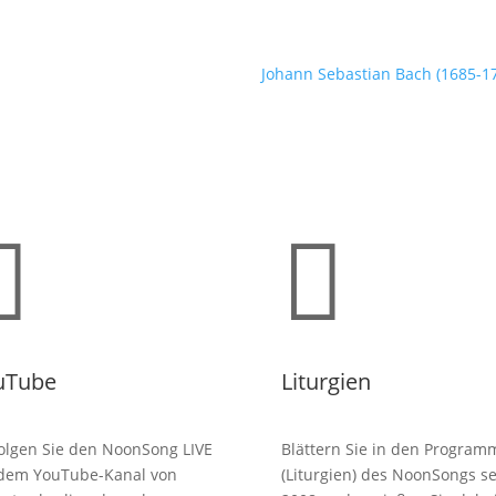
Johann Sebastian Bach (1685-175


uTube
Liturgien
olgen Sie den NoonSong LIVE
Blättern Sie in den Program
 dem YouTube-Kanal von
(Liturgien) des NoonSongs se