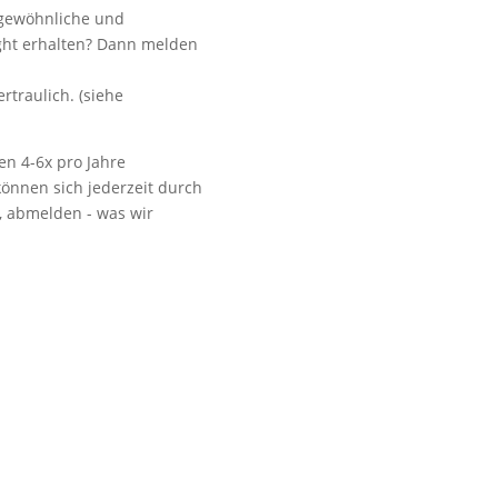
ngewöhnliche und
ight erhalten? Dann melden
.
Vorbeikommen
rtraulich. (siehe
en 4-6x pro Jahre
önnen sich jederzeit durch
t, abmelden - was wir
NoonSong hören
Tonarchiv