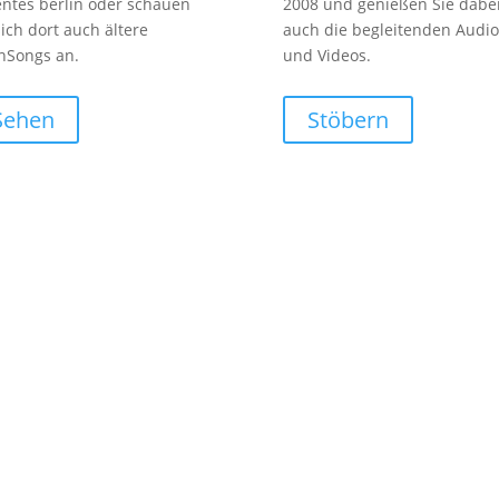
entes berlin oder schauen
2008 und genießen Sie dabe
sich dort auch ältere
auch die begleitenden Audio
nSongs an.
und Videos.
Sehen
Stöbern