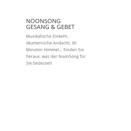
NOONSONG
GESANG & GEBET
Musikalische Einkehr,
ökumenische Andacht, 30
Minuten Himmel… Finden Sie
heraus, was der NoonSong für
Sie bedeutet!
Samstags um 12 Uhr
in der Kirche am
Hohenzollernplatz