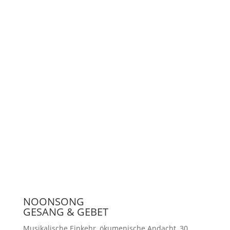
Unterstützen
Presse
NOONSONG
GESANG & GEBET
Musikalische Einkehr, ökumenische Andacht, 30