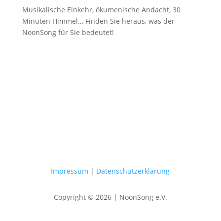
Musikalische Einkehr, ökumenische Andacht, 30
Minuten Himmel… Finden Sie heraus, was der
NoonSong für Sie bedeutet!
Samstags um 12 Uhr in der Kirche
am Hohenzollernplatz
Impressum
|
Datenschutzerklärung
Copyright © 2026 | NoonSong e.V.