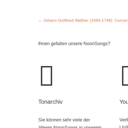
←
Johann Gottfried Walther (1684-1748): Concert
Ihnen gefallen unsere NoonSongs?

Tonarchiv
Yo
Sie können sehr viele der
Ver
älteren NoonSongs in unserem
LIV