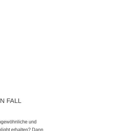
Vorbeikommen
N FALL
ungewöhnliche und
NoonSong hören
light erhalten? Dann