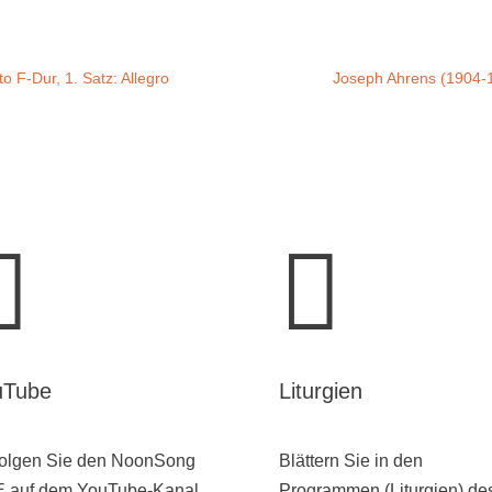
o F-Dur, 1. Satz: Allegro
Joseph Ahrens (1904-19


uTube
Liturgien
folgen Sie den NoonSong
Blättern Sie in den
E auf dem YouTube-Kanal
Programmen (Liturgien) de