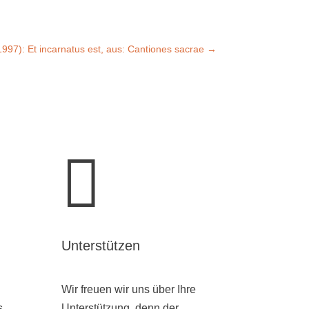
97): Et incarnatus est, aus: Cantiones sacrae
→

Unterstützen
Wir freuen wir uns über Ihre
s
Unterstützung, denn der