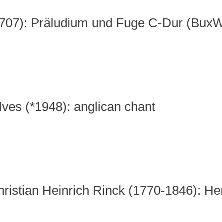
1707): Präludium und Fuge C-Dur (Bux
ves (*1948): anglican chant
istian Heinrich Rinck (1770-1846): Herr