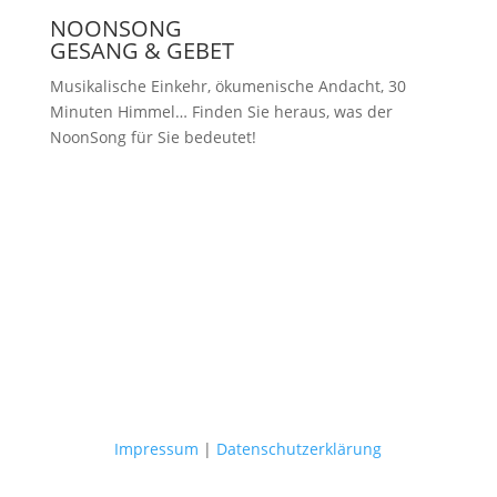
NOONSONG
GESANG & GEBET
Musikalische Einkehr, ökumenische Andacht, 30
Minuten Himmel… Finden Sie heraus, was der
NoonSong für Sie bedeutet!
Samstags um 12 Uhr in der Kirche
am Hohenzollernplatz
Impressum
|
Datenschutzerklärung