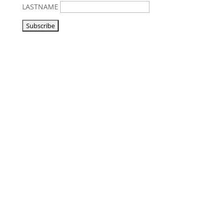
LASTNAME
Vorbeikommen
NoonSong hören