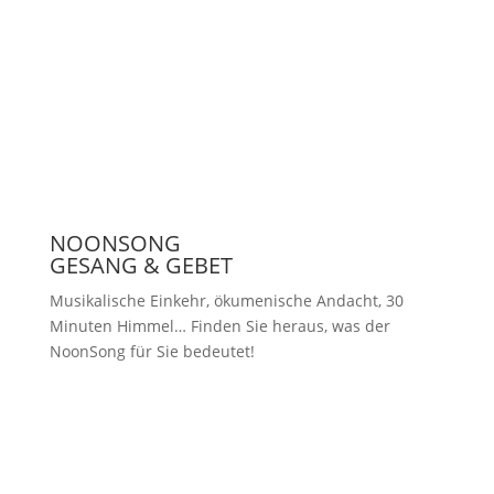
Presse
NOONSONG
GESANG & GEBET
Musikalische Einkehr, ökumenische Andacht, 30
Minuten Himmel… Finden Sie heraus, was der
NoonSong für Sie bedeutet!
Samstags um 12 Uhr in der Kirche
am Hohenzollernplatz