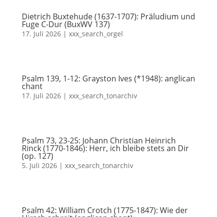
Dietrich Buxtehude (1637-1707): Präludium und
Fuge C-Dur (BuxWV 137)
17. Juli 2026
|
xxx_search_orgel
Psalm 139, 1-12: Grayston Ives (*1948): anglican
chant
17. Juli 2026
|
xxx_search_tonarchiv
Psalm 73, 23-25: Johann Christian Heinrich
Rinck (1770-1846): Herr, ich bleibe stets an Dir
(op. 127)
5. Juli 2026
|
xxx_search_tonarchiv
Psalm 42: William Crotch (1775-1847): Wie der