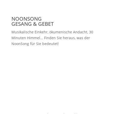
NOONSONG
GESANG & GEBET
Musikalische Einkehr, ökumenische Andacht, 30
Minuten Himmel… Finden Sie heraus, was der
NoonSong für Sie bedeutet!
Samstags um 12 Uhr in der Kirche
am Hohenzollernplatz