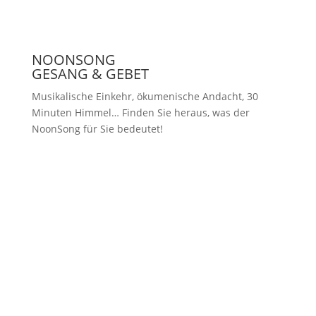
NOONSONG
GESANG & GEBET
Musikalische Einkehr, ökumenische Andacht, 30
Minuten Himmel… Finden Sie heraus, was der
NoonSong für Sie bedeutet!
Samstags um 12 Uhr in der Kirche
am Hohenzollernplatz