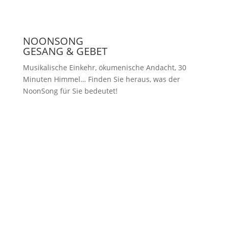
NOONSONG
GESANG & GEBET
Musikalische Einkehr, ökumenische Andacht, 30
Minuten Himmel… Finden Sie heraus, was der
NoonSong für Sie bedeutet!
Samstags um 12 Uhr in der Kirche
am Hohenzollernplatz