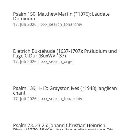
Psalm 150: Matthew Martin (*1976): Laudate
Dominum
17. Juli 2026
|
xxx_search_tonarchiv
Dietrich Buxtehude (1637-1707): Präludium und
Fuge C-Dur (BuxWV 137)
17. Juli 2026
|
xxx_search_orgel
Psalm 139, 1-12: Grayston Ives (*1948): anglican
chant
17. Juli 2026
|
xxx_search_tonarchiv
Psalm 73, 23-25: Johann Christian Heinrich
Rinck (1770-1846): Herr, ich bleibe stets an Dir