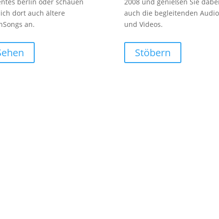
entes berlin oder schauen
2008 und genießen Sie dabe
sich dort auch ältere
auch die begleitenden Audio
nSongs an.
und Videos.
Sehen
Stöbern