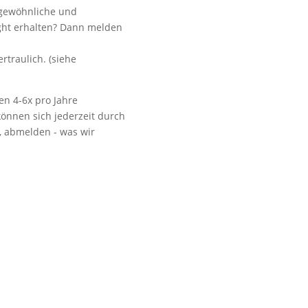
ngewöhnliche und
ight erhalten? Dann melden
.
Vorbeikommen
rtraulich. (siehe
en 4-6x pro Jahre
önnen sich jederzeit durch
t, abmelden - was wir
NoonSong hören
Tonarchiv