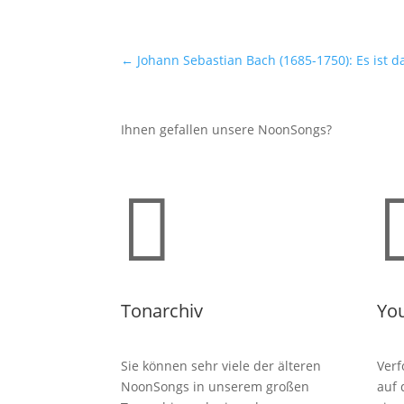
←
Johann Sebastian Bach (1685-1750): Es ist 
Ihnen gefallen unsere NoonSongs?

Tonarchiv
Yo
Sie können sehr viele der älteren
Verf
NoonSongs in unserem großen
auf