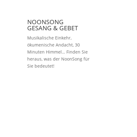
NOONSONG
GESANG & GEBET
Musikalische Einkehr,
ökumenische Andacht, 30
Minuten Himmel… Finden Sie
heraus, was der NoonSong für
Sie bedeutet!
Samstags um 12 Uhr
in der Kirche am
Hohenzollernplatz