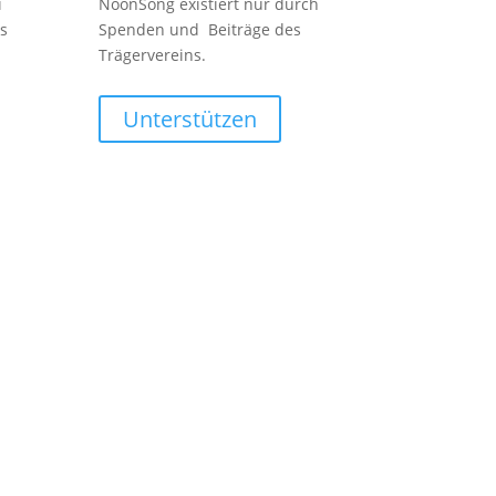
i
NoonSong existiert nur durch
s
Spenden und Beiträge des
Trägervereins.
Unterstützen