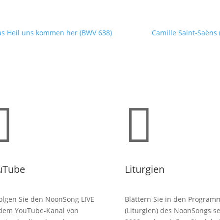
das Heil uns kommen her (BWV 638)
Camille Saint-Saëns 


uTube
Liturgien
olgen Sie den NoonSong LIVE
Blättern Sie in den Program
 dem YouTube-Kanal von
(Liturgien) des NoonSongs se