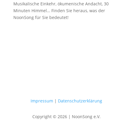
Musikalische Einkehr, ökumenische Andacht, 30
Minuten Himmel… Finden Sie heraus, was der
NoonSong für Sie bedeutet!
Samstags um 12 Uhr in der Kirche
am Hohenzollernplatz
Impressum
|
Datenschutzerklärung
Copyright © 2026 | NoonSong e.V.