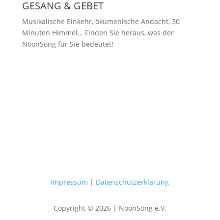
GESANG & GEBET
Musikalische Einkehr, ökumenische Andacht, 30
Minuten Himmel… Finden Sie heraus, was der
NoonSong für Sie bedeutet!
Samstags um 12 Uhr in der Kirche
am Hohenzollernplatz
Impressum
|
Datenschutzerklärung
Copyright © 2026 | NoonSong e.V.