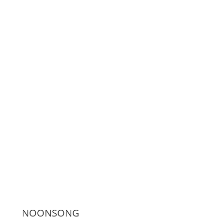
LiveStream
Unterstützen
Presse
NOONSONG